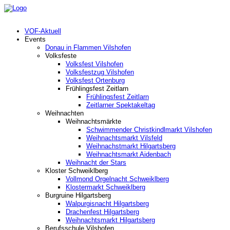
VOF-Aktuell
Events
Donau in Flammen Vilshofen
Volksfeste
Volksfest Vilshofen
Volksfestzug Vilshofen
Volksfest Ortenburg
Frühlingsfest Zeitlarn
Frühlingsfest Zeitlarn
Zeitlarner Spektakeltag
Weihnachten
Weihnachtsmärkte
Schwimmender Christkindlmarkt Vilshofen
Weihnachtsmarkt Vilsfeld
Weihnachstmarkt Hilgartsberg
Weihnachtsmarkt Aidenbach
Weihnacht der Stars
Kloster Schweiklberg
Vollmond Orgelnacht Schweiklberg
Klostermarkt Schweiklberg
Burgruine Hilgartsberg
Walpurgisnacht Hilgartsberg
Drachenfest Hilgartsberg
Weihnachtsmarkt Hilgartsberg
Berufsschule Vilshofen