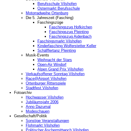
Berufsschule Vilshofen
Ostermarkt Berufsschule
Motorradweihe Ortenburg
Die 5. Jahreszeit (Fasching)
Faschingszüge
Faschingszug Hofkirchen
Faschingszug Pleinting
Faschingszug Aidenbach
Faschingsmarkt Vilshofen
Kinderfasching Wolferstetter Keller
Schäfflertanz Pleinting
Musik-Events
Weihnacht der Stars
Open-Air Windorf
Alpen Grand Prix Vilshofen
Verkaufsoffener Sonntag Vilshofen
Race@Airport Vilshofen
Ortenburger Ritterspiele
Stadtfest Vilshofen
Fotoarchiv
Hochwasser Vilshofen
Jubiläumsjahr 2006
Anno Dazumal
Modeschauen
Gesellschaft/Politik
Sonstige Veranstaltungen
Flohmarkt Vilshofen
Politischer Aschermittwoch Vilshofen