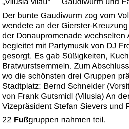
„Vilusia vilau“ – Gaudiwurm und Fa
Der bunte Gaudiwurm zog vom Volks
wendete an der Gierster-Kreuzung
der Donaupromenade wechselten Au
begleitet mit Partymusik von DJ F
gesorgt. Es gab Süßigkeiten, Kuch
Bratwurstsemmeln. Zum Abschluss
wo die schönsten drei Gruppen pr
Stadtplatz: Bernd Schneider (Vorsi
von Frank Gutsmidl (Vilusia) An 
Vizepräsident Stefan Sievers und P
22
Fuß
gruppen nahmen teil.